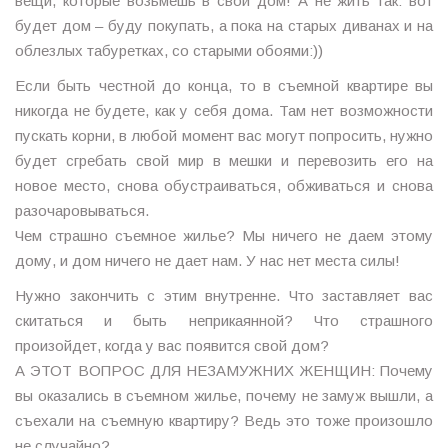
вещи, которые возьмешь в свой дом! А не жить так: вот
будет дом – буду покупать, а пока на старых диванах и на
облезлых табуретках, со старыми обоями:))
Если быть честной до конца, то в съемной квартире вы
никогда не будете, как у себя дома. Там нет возможности
пускать корни, в любой момент вас могут попросить, нужно
будет сгребать свой мир в мешки и перевозить его на
новое место, снова обустраиваться, обживаться и снова
разочаровываться.
Чем страшно съемное жилье? Мы ничего не даем этому
дому, и дом ничего не дает нам. У нас нет места силы!
Нужно закончить с этим внутренне. Что заставляет вас
скитаться и быть неприкаянной? Что страшного
произойдет, когда у вас появится свой дом?
А ЭТОТ ВОПРОС ДЛЯ НЕЗАМУЖНИХ ЖЕНЩИН: Почему
вы оказались в съемном жилье, почему не замуж вышли, а
съехали на съемную квартиру? Ведь это тоже произошло
не случайно?