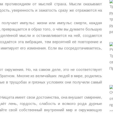
м противоядием от мыслей страха. Мысли оказывают
дость, уверенность и зажатость сразу же отражаются на
, получает импульс жизни или импульс смерти, каждая
о, превращается в образ того, о чём вы думаете большую
еделённой мысли и останавливается на ней, создаются
оздаётся эта вибрация, тем вероятней её повторение и
 имитирует его изменения. Если вы сосредотачиваетесь,
от окружения. Но, на самом деле, это не соответствует
братном. Многие из величайших людей в мире, родились
ные в трущобах и грязных условиях они получили самый
 Нищета имеет свои достоинства, она внушает смирение,
даёт лень, гордость, слабость и всякого рода дурные
дайте свой собственный внутренний мир и окружающую