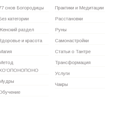
77 снов Богородицы
Практики и Медитации
Без категории
Расстановки
Женский раздел
Руны
Здоровье и красота
Самонастройки
Магия
Статьи о Тантре
Метод
Трансформация
ХО’ОПОНОПОНО
Услуги
Мудры
Чакры
Обучение