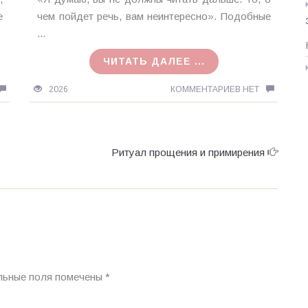
MagicTantra
е
чем пойдет речь, вам неинтересно». Подобные
23.12.2015
...
ЧИТАТЬ ДАЛЕЕ ...
2026
КОММЕНТАРИЕВ НЕТ
Ритуал прощения и примирения
льные поля помечены
*