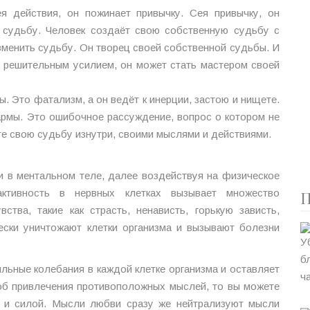
я действия, он пожинает привычку. Сея привычку, он
т судьбу. Человек создаёт свою собственную судьбу с
менить судьбу. Он творец своей собственной судьбы. И
 решительным усилием, он может стать мастером своей
. Это фатализм, а он ведёт к инерции, застою и нищете.
армы. Это ошибочное рассуждение, вопрос о котором не
е свою судьбу изнутри, своими мыслями и действиями.
 в ментальном теле, далее воздействуя на физическое
активность в нервных клетках вызывает множество
П
ства, такие как страсть, ненависть, горькую зависть,
ески уничтожают клетки организма и вызывают болезни
льные колебания в каждой клетке организма и оставляет
соб привлечения противоположных мыслей, то вы можете
м и силой. Мысли любви сразу же нейтрализуют мысли