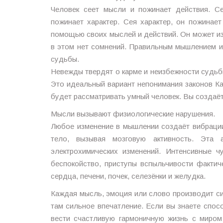
Человек сеет мысли и пожинает действия. Се
пожинает характер. Сея характер, он пожинае
помощью своих мыслей и действий. Он может из
в этом нет сомнений. Правильным мышлением и
судьбы.
Невежды твердят о карме и неизбежности судьбы
Это идеальный вариант непонимания законов К
будет рассматривать умный человек. Вы создаёт
Мысли вызывают физиологические нарушения.
Любое изменение в мышлении создаёт вибрации
тело, вызывая мозговую активность. Эта 
электрохимических изменений. Интенсивные чув
беспокойство, приступы вспыльчивости фактич
сердца, печени, почек, селезёнки и желудка.
Каждая мысль, эмоция или слово производит си
там сильное впечатление. Если вы знаете спо
вести счастливую гармоничную жизнь с миро