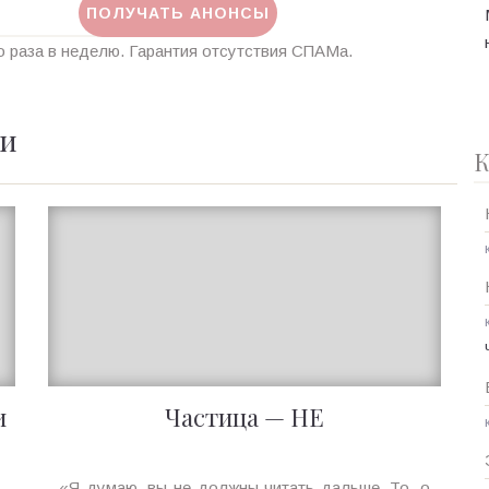
 раза в неделю. Гарантия отсутствия СПАМа.
ии
К
и
Частица — НЕ
Ирина
,
«Я думаю, вы не должны читать дальше. То, о