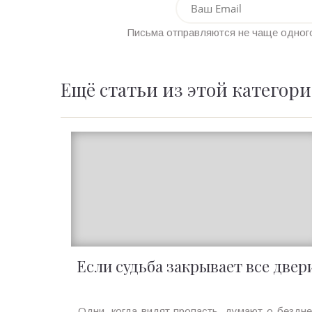
Письма отправляются не чаще одного
Ещё статьи из этой категор
Если судьба закрывает все двер
Ирина
Одни, когда видят пропасть, думают о бездне