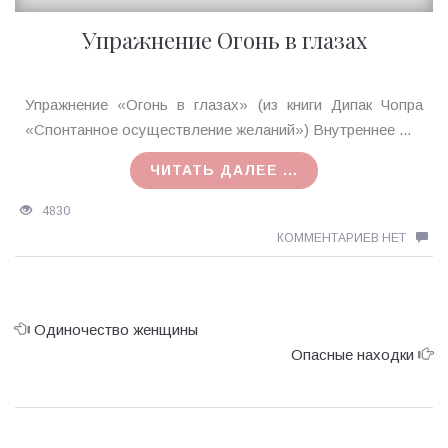
Упражнение Огонь в глазах
Ирина
Упражнение «Огонь в глазах» (из книги Дипак Чопра
MagicTantra
«Спонтанное осуществление желаний») Внутреннее ...
05.08.2015
ЧИТАТЬ ДАЛЕЕ ...
4830
КОММЕНТАРИЕВ НЕТ
Одиночество женщины
Опасные находки