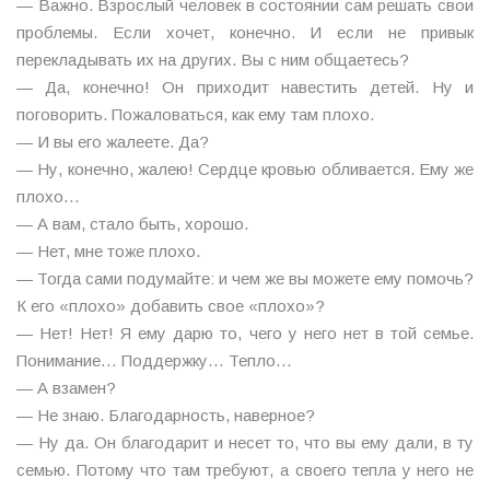
— Важно. Взрослый человек в состоянии сам решать свои
проблемы. Если хочет, конечно. И если не привык
перекладывать их на других. Вы с ним общаетесь?
— Да, конечно! Он приходит навестить детей. Ну и
поговорить. Пожаловаться, как ему там плохо.
— И вы его жалеете. Да?
— Ну, конечно, жалею! Сердце кровью обливается. Ему же
плохо…
— А вам, стало быть, хорошо.
— Нет, мне тоже плохо.
— Тогда сами подумайте: и чем же вы можете ему помочь?
К его «плохо» добавить свое «плохо»?
— Нет! Нет! Я ему дарю то, чего у него нет в той семье.
Понимание… Поддержку… Тепло…
— А взамен?
— Не знаю. Благодарность, наверное?
— Ну да. Он благодарит и несет то, что вы ему дали, в ту
семью. Потому что там требуют, а своего тепла у него не