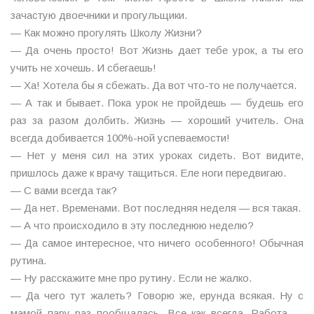
зачастую двоечники и прогульщики.
— Как можно прогулять Школу Жизни?
— Да очень просто! Вот Жизнь дает тебе урок, а ты его
учить не хочешь. И сбегаешь!
— Ха! Хотела бы я сбежать. Да вот что-то не получается.
— А так и бывает. Пока урок не пройдешь — будешь его
раз за разом долбить. Жизнь — хороший учитель. Она
всегда добивается 100%-ной успеваемости!
— Нет у меня сил на этих уроках сидеть. Вот видите,
пришлось даже к врачу тащиться. Еле ноги передвигаю.
— С вами всегда так?
— Да нет. Временами. Вот последняя неделя — вся такая.
— А что происходило в эту последнюю неделю?
— Да самое интересное, что ничего особенного! Обычная
рутина.
— Ну расскажите мне про рутину. Если не жалко.
— Да чего тут жалеть? Говорю же, ерунда всякая. Ну с
мамой пару раз пообщалась. Все как всегда. Работа —