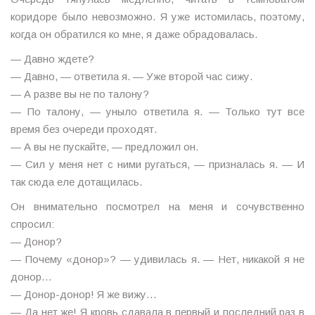
коридоре было невозможно. Я уже истомилась, поэтому,
когда он обратился ко мне, я даже обрадовалась.
— Давно ждете?
— Давно, — ответила я. — Уже второй час сижу.
— А разве вы не по талону?
— По талону, — уныло ответила я. — Только тут все
время без очереди проходят.
— А вы не пускайте, — предложил он.
— Сил у меня нет с ними ругаться, — призналась я. — И
так сюда еле дотащилась.
Он внимательно посмотрел на меня и сочувственно
спросил:
— Донор?
— Почему «донор»? — удивилась я. — Нет, никакой я не
донор…
— Донор-донор! Я же вижу…
— Да нет же! Я кровь сдавала в первый и последний раз в