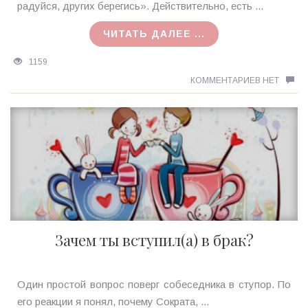
MagicTantra
радуйся, других берегись». Действительно, есть ...
17.11.2015
ЧИТАТЬ ДАЛЕЕ ...
1159
КОММЕНТАРИЕВ НЕТ
Зачем ты вступил(а) в брак?
Ирина
Один простой вопрос поверг собеседника в ступор. По
MagicTantra
его реакции я понял, почему Сократа, ...