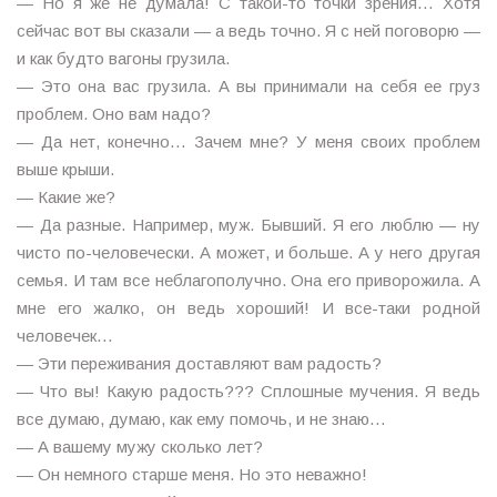
— Но я же не думала! С такой-то точки зрения… Хотя
сейчас вот вы сказали — а ведь точно. Я с ней поговорю —
и как будто вагоны грузила.
— Это она вас грузила. А вы принимали на себя ее груз
проблем. Оно вам надо?
— Да нет, конечно… Зачем мне? У меня своих проблем
выше крыши.
— Какие же?
— Да разные. Например, муж. Бывший. Я его люблю — ну
чисто по-человечески. А может, и больше. А у него другая
семья. И там все неблагополучно. Она его приворожила. А
мне его жалко, он ведь хороший! И все-таки родной
человечек…
— Эти переживания доставляют вам радость?
— Что вы! Какую радость??? Сплошные мучения. Я ведь
все думаю, думаю, как ему помочь, и не знаю…
— А вашему мужу сколько лет?
— Он немного старше меня. Но это неважно!