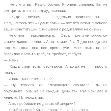
— Нет, что вы! Редко болею. Я очень сильная. Вы не
смотрите, что я на вид худосочная.
— Худо… сочная, — раздельно произнес он. —
Вслушайтесь же! «Худые соки» — вот что лежит в основе
вашей конституции. Отношения с родителями не очень?
— Не очень, — призналась я. — Отца я почти не помню, он
с нами давно не живет. А вот с мамой… Я для нее до сих
пор малышка, она все время учит меня жить по ее
правилам и что-то требует, требует, требует…
— А вы?
— Когда силы есть, отбиваюсь. А когда нет — просто
плачу.
— И вам становится легче?
— Ну немного. До следующего скандала. Вы не
подумайте, она же не каждый день так. Раз или два в
неделю. Ну иногда три.
— А вы пробовали не давать ей энергии?
— Какой энергии? Как не давать? — не поняла я.