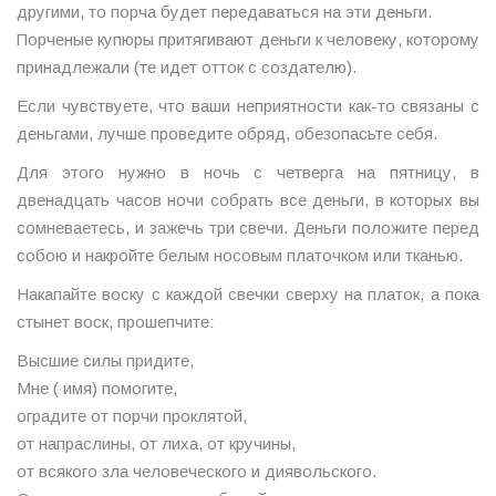
другими, то порча будет передаваться на эти деньги.
Порченые купюры притягивают деньги к человеку, которому
принадлежали (те идет отток с создателю).
Если чувствуете, что ваши неприятности как-то связаны с
деньгами, лучше проведите обряд, обезопасьте себя.
Для этого нужно в ночь с четверга на пятницу, в
двенадцать часов ночи собрать все деньги, в которых вы
сомневаетесь, и зажечь три свечи. Деньги положите перед
собою и накройте белым носовым платочком или тканью.
Накапайте воску с каждой свечки сверху на платок, а пока
стынет воск, прошепчите:
Высшие силы придите,
Мне ( имя) помогите,
оградите от порчи проклятой,
от напраслины, от лиха, от кручины,
от всякого зла человеческого и диявольского.