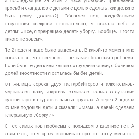
и последующие за этим 2 часа уговоров, требований,
просьб и скандалов с детьми с целью сделать, как должно
быть (кому должно?). Обнаглев под воздействием
отсутствия свекрови окончательно, я сказала себе и
детям: «Всё, я прекращаю делать уборку. Вообще. В гости
никого не зовем».
Те 2 недели надо было выдержать. В какой-то момент мне
показалось, что свекровь – не самая большая проблема.
Если бы в те дни к нам зашли сотрудники опеки, с большой
долей вероятности я осталась бы без детей.
От жилища сорока двух гастарбайтеров и алкоголиков-
маргиналов нашу квартиру отличало только отсутствие
пустой тары и окурков в чайных кружках. А через 2 недели
ко мне подошли дети и сказали: «Мама, а давай сделаем
генеральную уборку?»
С тех самых пор проблемы с порядком в квартире нет. А
если есть, то я сразу вспоминаю про то, что у меня нет