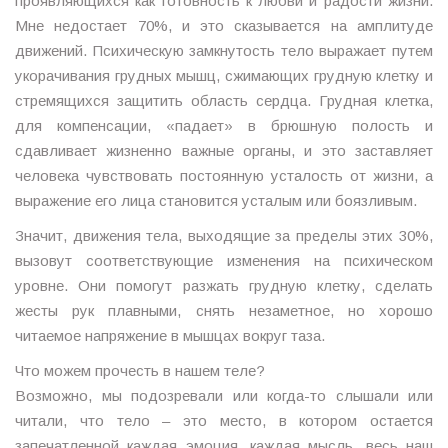
проявляющихся как готовность к любви и радости жизни.
Мне недостает 70%, и это сказывается на амплитуде
движений. Психическую замкнутость тело выражает путем
укорачивания грудных мышц, сжимающих грудную клетку и
стремящихся защитить область сердца. Грудная клетка,
для компенсации, «падает» в брюшную полость и
сдавливает жизненно важные органы, и это заставляет
человека чувствовать постоянную усталость от жизни, а
выражение его лица становится усталым или боязливым.
Значит, движения тела, выходящие за пределы этих 30%,
вызовут соответствующие изменения на психическом
уровне. Они помогут разжать грудную клетку, сделать
жесты рук плавными, снять незаметное, но хорошо
читаемое напряжение в мышцах вокруг таза.
Что можем прочесть в нашем теле?
Возможно, мы подозревали или когда-то слышали или
читали, что тело – это место, в котором остается
запечатленной каждая эмоция, каждая мысль, весь наш