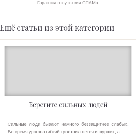
Гарантия отсутствия СПАМа.
Ещё статьи из этой категории
Берегите сильных людей
Ирина
Сильные люди бывают намного беззащитнее слабых.
MagicTantra
Во время урагана гибкий тростник гнется и шуршит, а ...